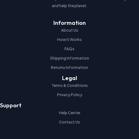
and help the planet.
Information
About Us
How It Works
FAQs
Shipping Information
Returns Information
Legal
Terms & Conditions
Privacy Policy
Support
Help Center
Contact Us