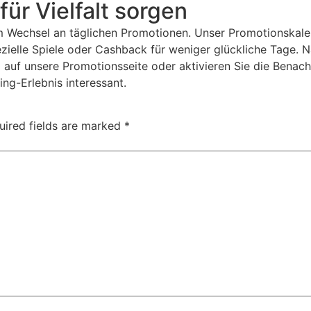
für Vielfalt sorgen
Wechsel an täglichen Promotionen. Unser Promotionskalende
ezielle Spiele oder Cashback für weniger glückliche Tage. 
g auf unsere Promotionsseite oder aktivieren Sie die Benac
ing-Erlebnis interessant.
uired fields are marked
*