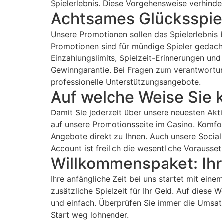
Spielerlebnis. Diese Vorgehensweise verhinder
Achtsames Glücksspie
Unsere Promotionen sollen das Spielerlebnis 
Promotionen sind für mündige Spieler gedach
Einzahlungslimits, Spielzeit-Erinnerungen und
Gewinngarantie. Bei Fragen zum verantwortun
professionelle Unterstützungsangebote.
Auf welche Weise Sie
Damit Sie jederzeit über unsere neuesten Akt
auf unsere Promotionsseite im Casino. Komfo
Angebote direkt zu Ihnen. Auch unsere Social
Account ist freilich die wesentliche Vorauss
Willkommenspaket: Ihr 
Ihre anfängliche Zeit bei uns startet mit ei
zusätzliche Spielzeit für Ihr Geld. Auf diese
und einfach. Überprüfen Sie immer die Umsa
Start weg lohnender.