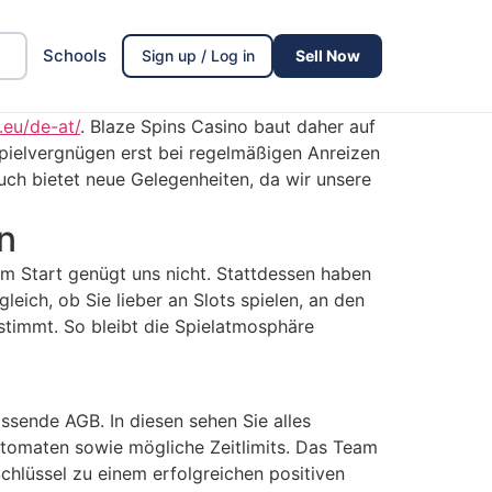
Schools
Sign up / Log in
Sell Now
.eu/de-at/
. Blaze Spins Casino baut daher auf
Spielvergnügen erst bei regelmäßigen Anreizen
uch bietet neue Gelegenheiten, da wir unsere
n
um Start genügt uns nicht. Stattdessen haben
eich, ob Sie lieber an Slots spielen, an den
stimmt. So bleibt die Spielatmosphäre
ssende AGB. In diesen sehen Sie alles
utomaten sowie mögliche Zeitlimits. Das Team
Schlüssel zu einem erfolgreichen positiven