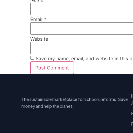
Email
*
Website
Save my name, email, and website in this b
The sustainable marketplace for school uniforms. Save
money and help the planet.