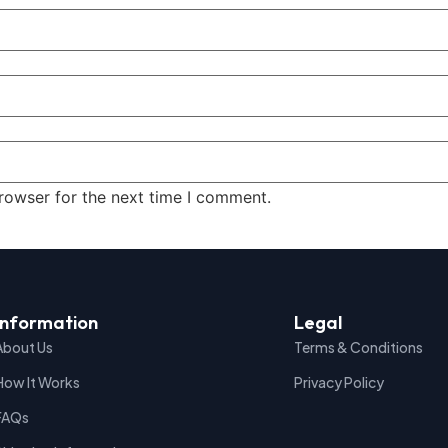
rowser for the next time I comment.
Information
Legal
About Us
Terms & Conditions
How It Works
Privacy Policy
FAQs