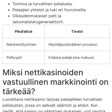
Toimiva ja turvallinen pelialusta.
Pelaajien yhteisö ja tuki eri foorumeilla.
Oikeudenmukaiset pelit ja
satunnaislukugeneraattorit.
Pikafaktat
Tiedot
Rekisteröityminen
Käyttäjäystävällinen prosessi.
Pelityypit
Erilaisia pelejä joka makuun.
Miksi nettikasinoiden
vastuullinen markkinointi on
tärkeää?
Luotettava nettikasino tarjoaa pelaajilleen turvallisen
pelialustan, jossa on selkeät säännöt ja ehdot. Kun
tiedät, että kasino on sääntöjen mukainen, voit nauttia