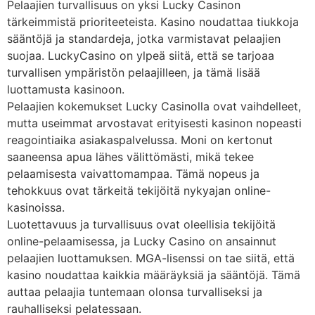
Pelaajien turvallisuus on yksi Lucky Casinon
tärkeimmistä prioriteeteista. Kasino noudattaa tiukkoja
sääntöjä ja standardeja, jotka varmistavat pelaajien
suojaa. LuckyCasino on ylpeä siitä, että se tarjoaa
turvallisen ympäristön pelaajilleen, ja tämä lisää
luottamusta kasinoon.
Pelaajien kokemukset Lucky Casinolla ovat vaihdelleet,
mutta useimmat arvostavat erityisesti kasinon nopeasti
reagointiaika asiakaspalvelussa. Moni on kertonut
saaneensa apua lähes välittömästi, mikä tekee
pelaamisesta vaivattomampaa. Tämä nopeus ja
tehokkuus ovat tärkeitä tekijöitä nykyajan online-
kasinoissa.
Luotettavuus ja turvallisuus ovat oleellisia tekijöitä
online-pelaamisessa, ja Lucky Casino on ansainnut
pelaajien luottamuksen. MGA-lisenssi on tae siitä, että
kasino noudattaa kaikkia määräyksiä ja sääntöjä. Tämä
auttaa pelaajia tuntemaan olonsa turvalliseksi ja
rauhalliseksi pelatessaan.