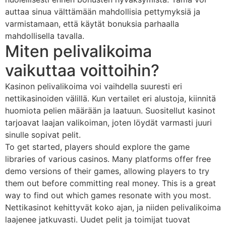
auttaa sinua välttämään mahdollisia pettymyksiä ja
varmistamaan, että käytät bonuksia parhaalla
mahdollisella tavalla.
Miten pelivalikoima
vaikuttaa voittoihin?
Kasinon pelivalikoima voi vaihdella suuresti eri
nettikasinoiden välillä. Kun vertailet eri alustoja, kiinnitä
huomiota pelien määrään ja laatuun. Suositellut kasinot
tarjoavat laajan valikoiman, joten löydät varmasti juuri
sinulle sopivat pelit.
To get started, players should explore the game
libraries of various casinos. Many platforms offer free
demo versions of their games, allowing players to try
them out before committing real money. This is a great
way to find out which games resonate with you most.
Nettikasinot kehittyvät koko ajan, ja niiden pelivalikoima
laajenee jatkuvasti. Uudet pelit ja toimijat tuovat