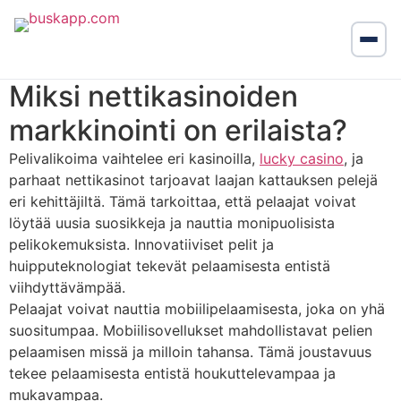
Miksi nettikasinoiden
markkinointi on erilaista?
Pelivalikoima vaihtelee eri kasinoilla,
lucky casino
, ja
parhaat nettikasinot tarjoavat laajan kattauksen pelejä
eri kehittäjiltä. Tämä tarkoittaa, että pelaajat voivat
löytää uusia suosikkeja ja nauttia monipuolisista
pelikokemuksista. Innovatiiviset pelit ja
huipputeknologiat tekevät pelaamisesta entistä
viihdyttävämpää.
Pelaajat voivat nauttia mobiilipelaamisesta, joka on yhä
suositumpaa. Mobiilisovellukset mahdollistavat pelien
pelaamisen missä ja milloin tahansa. Tämä joustavuus
tekee pelaamisesta entistä houkuttelevampaa ja
mukavampaa.