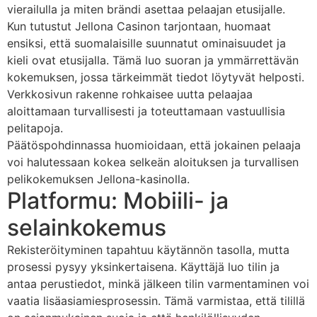
vierailulla ja miten brändi asettaa pelaajan etusijalle.
Kun tutustut Jellona Casinon tarjontaan, huomaat
ensiksi, että suomalaisille suunnatut ominaisuudet ja
kieli ovat etusijalla. Tämä luo suoran ja ymmärrettävän
kokemuksen, jossa tärkeimmät tiedot löytyvät helposti.
Verkkosivun rakenne rohkaisee uutta pelaajaa
aloittamaan turvallisesti ja toteuttamaan vastuullisia
pelitapoja.
Päätöspohdinnassa huomioidaan, että jokainen pelaaja
voi halutessaan kokea selkeän aloituksen ja turvallisen
pelikokemuksen Jellona-kasinolla.
Platformu: Mobiili- ja
selainkokemus
Rekisteröityminen tapahtuu käytännön tasolla, mutta
prosessi pysyy yksinkertaisena. Käyttäjä luo tilin ja
antaa perustiedot, minkä jälkeen tilin varmentaminen voi
vaatia lisäasiamiesprosessin. Tämä varmistaa, että tilillä