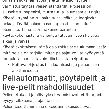
on asianmukainen suoja ja että henkilöllisyyden
varmistus täyttää yleiset standardit. Prosessi on
suunniteltu nopeaksi, mutta turvallisuudesta ei tingita.
Käyttöliittymä on suunniteltu selkeäksi ja loogiseksi;
pelaaja löytää haluamansa nopeasti ilman pitkää
etsimistä. Tämä suora rakenne parantaa
käyttökokemusta ja vähentää tutustumiseen kuluvaa
aikaa ja vaivaa.
Käyttäjäkohtaisesti tämä osio rohkaisee tutkimaan lisää:
mitä pelejä on tarjolla, miten pelaajat voivat hyödyntää
tarjouksia ja millä tavoin tilin hallinta helpottuu
Kattava ohjeistus tilin luomisesta ja pelaamisen
aloittamisesta
Peliautomaatit, pöytäpelit ja
live-pelit mahdollisuudet
Pelien elinkaari ja päivitykset varmistavat, että tarjonta
pysyy raikkaana ja ajan tasalla.
Pelien tasoittuminen ja oikeudenmukaisuus ovat