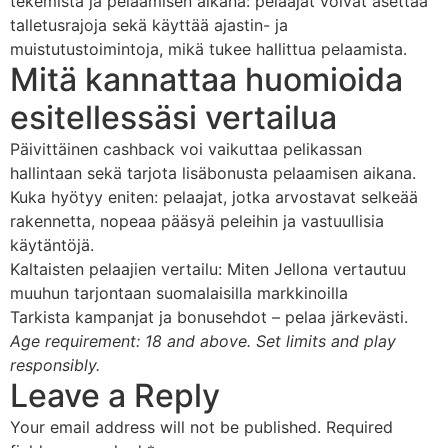
tekemistä ja pelaamisen aikana: pelaajat voivat asettaa
talletusrajoja sekä käyttää ajastin- ja
muistutustoimintoja, mikä tukee hallittua pelaamista.
Mitä kannattaa huomioida
esitellessäsi vertailua
Päivittäinen cashback voi vaikuttaa pelikassan
hallintaan sekä tarjota lisäbonusta pelaamisen aikana.
Kuka hyötyy eniten: pelaajat, jotka arvostavat selkeää
rakennetta, nopeaa pääsyä peleihin ja vastuullisia
käytäntöjä.
Kaltaisten pelaajien vertailu: Miten Jellona vertautuu
muuhun tarjontaan suomalaisilla markkinoilla
Tarkista kampanjat ja bonusehdot – pelaa järkevästi.
Age requirement: 18 and above. Set limits and play
responsibly.
Leave a Reply
Your email address will not be published.
Required