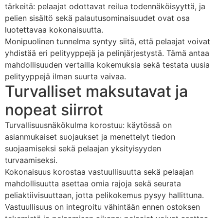
tärkeitä: pelaajat odottavat reilua todennäköisyyttä, ja
pelien sisältö sekä palautusominaisuudet ovat osa
luotettavaa kokonaisuutta.
Monipuolinen tunnelma syntyy siitä, että pelaajat voivat
yhdistää eri pelityyppejä ja pelinjärjestystä. Tämä antaa
mahdollisuuden vertailla kokemuksia sekä testata uusia
pelityyppejä ilman suurta vaivaa.
Turvalliset maksutavat ja
nopeat siirrot
Turvallisuusnäkökulma korostuu: käytössä on
asianmukaiset suojaukset ja menettelyt tiedon
suojaamiseksi sekä pelaajan yksityisyyden
turvaamiseksi.
Kokonaisuus korostaa vastuullisuutta sekä pelaajan
mahdollisuutta asettaa omia rajoja sekä seurata
peliaktiivisuuttaan, jotta pelikokemus pysyy hallittuna.
Vastuullisuus on integroitu vähintään ennen ostoksen