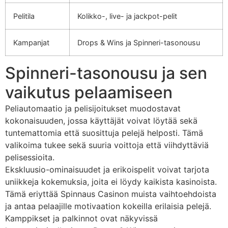
Pelitila
Kolikko-, live- ja jackpot-pelit
Kampanjat
Drops & Wins ja Spinneri-tasonousu
Spinneri-tasonousu ja sen
vaikutus pelaamiseen
Peliautomaatio ja pelisijoitukset muodostavat
kokonaisuuden, jossa käyttäjät voivat löytää sekä
tuntemattomia että suosittuja pelejä helposti. Tämä
valikoima tukee sekä suuria voittoja että viihdyttäviä
pelisessioita.
Ekskluusio-ominaisuudet ja erikoispelit voivat tarjota
uniikkeja kokemuksia, joita ei löydy kaikista kasinoista.
Tämä eriyttää Spinnaus Casinon muista vaihtoehdoista
ja antaa pelaajille motivaation kokeilla erilaisia pelejä.
Kamppikset ja palkinnot ovat näkyvissä