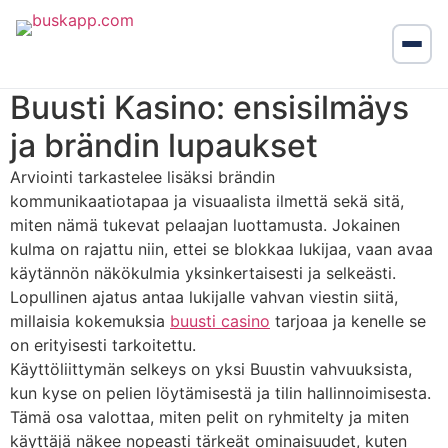
Buusti Kasino: ensisilmäys
ja brändin lupaukset
Arviointi tarkastelee lisäksi brändin
kommunikaatiotapaa ja visuaalista ilmettä sekä sitä,
miten nämä tukevat pelaajan luottamusta. Jokainen
kulma on rajattu niin, ettei se blokkaa lukijaa, vaan avaa
käytännön näkökulmia yksinkertaisesti ja selkeästi.
Lopullinen ajatus antaa lukijalle vahvan viestin siitä,
millaisia kokemuksia
buusti casino
tarjoaa ja kenelle se
on erityisesti tarkoitettu.
Käyttöliittymän selkeys on yksi Buustin vahvuuksista,
kun kyse on pelien löytämisestä ja tilin hallinnoimisesta.
Tämä osa valottaa, miten pelit on ryhmitelty ja miten
käyttäjä näkee nopeasti tärkeät ominaisuudet, kuten