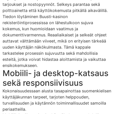
tarjoukset ja nostopyynnöt. Selkeys parantaa sekä
polttoainetta että käyttökokemusta pitkällä aikavälillä.
Tiedon löytäminen Buusti-kasinon
rekisteröintiprosessissa on lähestulkoon sujuva
kokemus, kun huomioidaan vaatimus ja
dokumenttivarmennus. Reaaliaikaiset ja selkeät ohjeet
auttavat välttämään viiveet, mikä on erityisen tärkeää
uuden käyttäjän näkökulmasta. Tämä kappale
tarkastelee prosessin sujuvuutta sekä mahdollisia
esteitä, jotka voivat hidastaa aloittamista ja vaikuttaa
ensikokemukseen.
Mobiili- ja desktop-katsaus
sekä responsiivisuus
Kokonaisuudessaan alusta tasapainottaa suomenkielisen
käyttäjäkunnan tarpeet, tarjoten helppouden,
turvallisuuden ja käytännön toiminnallisuudet samoilla
periaatteilla.