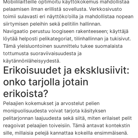
Mobiililaitteille optimoitu käyttökokemus mahdollistaa
pelaamisen ilman erillistä sovellusta. Verkkosivusto
toimii sulavasti eri näyttöko’oilla ja mahdollistaa nopean
siirtymisen peleihin sekä pelitilin hallinnan.
Navigaatio perustuu loogiseen rakenteeseen; käyttäjä
löytää helposti pelikategoriat, tilinhallinnan ja tukisivut.
Tämä yleisluontoinen suunnittelu tukee suomalaista
tottumusta suoraviivaisuudesta ja
käytännönläheisyydestä.
Erikoisuudet ja eksklusiivit:
onko tarjolla jotain
erikoista?
Pelaajien kokemukset ja arvostelut pelien
monipuolisuudesta voivat tarjota käsityksen
pelitarjonnan laajuudesta sekä siitä, miten erilaiset pelit
reagoivat pelaajien toiveisiin. Tämä antavat kontekstin
sille, millaisia pelejä kannattaa kokeilla ensimmäisenä.