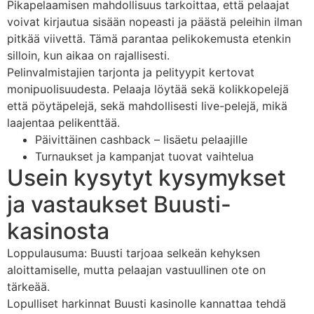
Pikapelaamisen mahdollisuus tarkoittaa, että pelaajat
voivat kirjautua sisään nopeasti ja päästä peleihin ilman
pitkää viivettä. Tämä parantaa pelikokemusta etenkin
silloin, kun aikaa on rajallisesti.
Pelinvalmistajien tarjonta ja pelityypit kertovat
monipuolisuudesta. Pelaaja löytää sekä kolikkopelejä
että pöytäpelejä, sekä mahdollisesti live-pelejä, mikä
laajentaa pelikenttää.
Päivittäinen cashback – lisäetu pelaajille
Turnaukset ja kampanjat tuovat vaihtelua
Usein kysytyt kysymykset
ja vastaukset Buusti-
kasinosta
Loppulausuma: Buusti tarjoaa selkeän kehyksen
aloittamiselle, mutta pelaajan vastuullinen ote on
tärkeää.
Lopulliset harkinnat Buusti kasinolle kannattaa tehdä