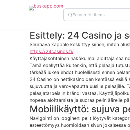
Esittely: 24 Casino ja 
Seuraava kappale keskittyy siihen, miten alust
https://24casinos.fi/
.
Käyttäjäkohtainen näkökulma: aloittaja saa nop
Tämä edellyttää kuitenkin, että pelaaja tutust
tärkeää lukea ehdot huolellisesti ennen pelaa
24 Casino on nettikasinoiden kentässä esill
sujuvuutta ja verovapautta uusille pelaajille. T
pelaajatarpeisiin brändi vastaa. Käyttäjäpolku 
nopeaa aloittamista ja suoraa pelin äärelle pä
Mobiilikäyttö: sujuva pe
Navigointi on looginen: pelit löytyvät katego
esteettömyys huomioidaan sivun jokaisessa o