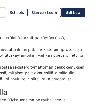
Schools
Sign up / Log in
Sell Now
kisteröintiä tarkoittaa käytännössä,
mivuutta ilman pitkiä rekisteröintiprosesseja.
 kotiutuskäytäntöihin. Vaikka nopeus on etu, on
korostaa rekisteröitymättömän pelikokemuksen
, millaiset pelit ovat esillä ja millaisiin
ä voi houkutella niitä, jotka arvostavat
lla
een. Yleistunnelma on rauhallinen ja