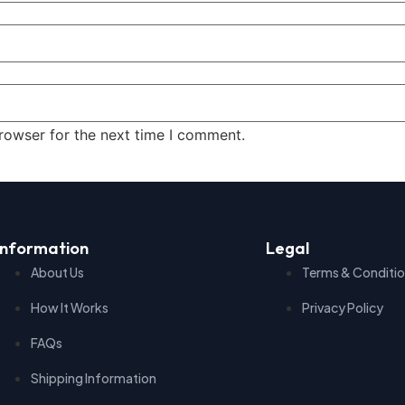
rowser for the next time I comment.
Information
Legal
About Us
Terms & Conditi
How It Works
Privacy Policy
FAQs
Shipping Information