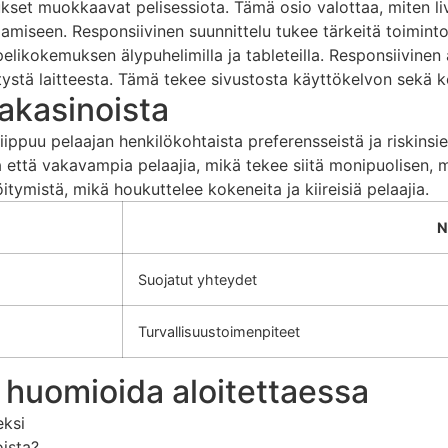
kset muokkaavat pelisessiota. Tämä osio valottaa, miten live
amiseen. Responsiivinen suunnittelu tukee tärkeitä toimintoj
elikokemuksen älypuhelimilla ja tableteilla. Responsiivinen a
tystä laitteesta. Tämä tekee sivustosta käyttökelvon sekä k
akasinoista
iippuu pelaajan henkilökohtaista preferensseistä ja riskinsi
a että vakavampia pelaajia, mikä tekee siitä monipuolisen, 
tymistä, mikä houkuttelee kokeneita ja kiireisiä pelaajia.
N
Suojatut yhteydet
Turvallisuustoimenpiteet
 huomioida aloitettaessa
eksi
ista?