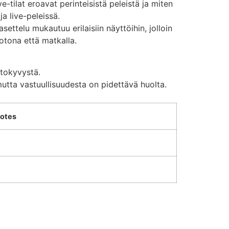
-tilat eroavat perinteisistä peleistä ja miten
a live-peleissä.
settelu mukautuu erilaisiin näyttöihin, jolloin
otona että matkalla.
etokyvystä.
mutta vastuullisuudesta on pidettävä huolta.
otes