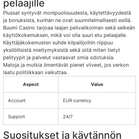
pelaajille
Plussat syntyvät monipuolisuudesta, käytettävyydestä
ja bonuksista, kunhan ne ovat suunnitelmallisesti esillä.
Buumi Casino tarjoaa laajan pelivalikoiman sekä selkeän
käyttökokemuksen, mikä voi olla suuri etu pelaajalle.
Käyttäjäkokemusten suhde kilpailijoihin riippuu
yksilöllisistä mieltymyksistä sekä siitä miten tietyt
pelityypit ja palvelut vastaavat omia odotuksia.
Matoja ja mutkia ilmentävät pienet viiveet, jos verkon
laatu politiikkaan vaikuttaa.
Aspect
Value
Account
EUR currency
Support
24/7
Suositukset ja käytännön