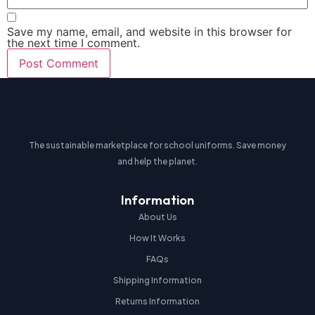
Save my name, email, and website in this browser for
the next time I comment.
The sustainable marketplace for school uniforms. Save money
and help the planet.
Information
About Us
How It Works
FAQs
Shipping Information
Returns Information