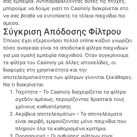
σας εμπειρία. Αντιπαραβάλλοντας αυτές τις πτυχές,
μπορούμε να δούμε γιατί το Casinoly διακρίνεται στο
να σας βοηθά να εντοπίσετε τα τέλεια παιχνίδια πιο
άμεσα.
Σύγκριση Απόδοσης Φίλτρου
Όποιος έχει εξερευνήσει πολλά online καζίνο γνωρίζει
πόσο αναγκαία είναι τα αποδοτικά φίλτρα παιχνιδιών
για μια ομαλή εμπειρία παιχνιδιού. Όταν συγκρίνουμε
τα φίλτρα του Casinoly με άλλες ιστοσελίδες, οι
διαφορές στη χρηστικότητα και την
αποτελεσματικότητα των φίλτρων γίνονται ξεκάθαρες.
Να τι διακρίνεται:
Ταχύτητα – Το Casinoly διαχειρίζεται τα φίλτρα
σχεδόν αμέσως, περιορίζοντας δραστικά τους
χρόνους καθυστέρησης.
Ακρίβεια αποτελεσμάτων – Τα αποτελέσματα
είναι ακριβή, εμφανίζοντας μόνο παιχνίδια που
πληρούν όλα τα καθορισμένα κριτήρια.
Προσαρμογή – Οι ρυθμίσεις φίλτρων είναι