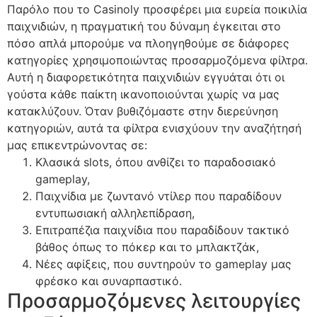
Παρόλο που το Casinoly προσφέρει μια ευρεία ποικιλία
παιχνιδιών, η πραγματική του δύναμη έγκειται στο
πόσο απλά μπορούμε να πλοηγηθούμε σε διάφορες
κατηγορίες χρησιμοποιώντας προσαρμοζόμενα φίλτρα.
Αυτή η διαφορετικότητα παιχνιδιών εγγυάται ότι οι
γούστα κάθε παίκτη ικανοποιούνται χωρίς να μας
κατακλύζουν. Όταν βυθιζόμαστε στην διερεύνηση
κατηγοριών, αυτά τα φίλτρα ενισχύουν την αναζήτησή
μας επικεντρώνοντας σε:
Κλασικά slots, όπου ανθίζει το παραδοσιακό
gameplay,
Παιχνίδια με ζωντανό ντίλερ που παραδίδουν
εντυπωσιακή αλληλεπίδραση,
Επιτραπέζια παιχνίδια που παραδίδουν τακτικό
βάθος όπως το πόκερ και το μπλακτζάκ,
Νέες αφίξεις, που συντηρούν το gameplay μας
φρέσκο και συναρπαστικό.
Προσαρμοζόμενες λειτουργίες