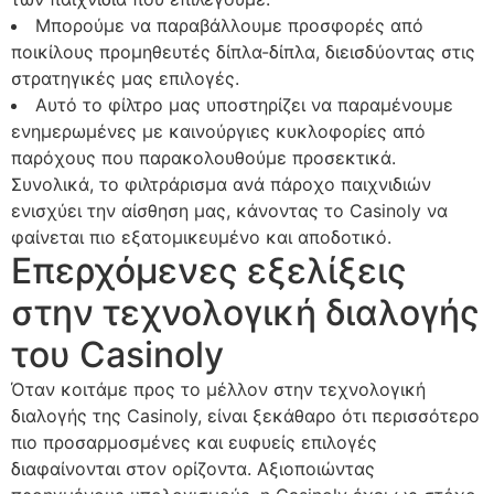
Μπορούμε να παραβάλλουμε προσφορές από
ποικίλους προμηθευτές δίπλα-δίπλα, διεισδύοντας στις
στρατηγικές μας επιλογές.
Αυτό το φίλτρο μας υποστηρίζει να παραμένουμε
ενημερωμένες με καινούργιες κυκλοφορίες από
παρόχους που παρακολουθούμε προσεκτικά.
Συνολικά, το φιλτράρισμα ανά πάροχο παιχνιδιών
ενισχύει την αίσθηση μας, κάνοντας το Casinoly να
φαίνεται πιο εξατομικευμένο και αποδοτικό.
Επερχόμενες εξελίξεις
στην τεχνολογική διαλογής
του Casinoly
Όταν κοιτάμε προς το μέλλον στην τεχνολογική
διαλογής της Casinoly, είναι ξεκάθαρο ότι περισσότερο
πιο προσαρμοσμένες και ευφυείς επιλογές
διαφαίνονται στον ορίζοντα. Αξιοποιώντας