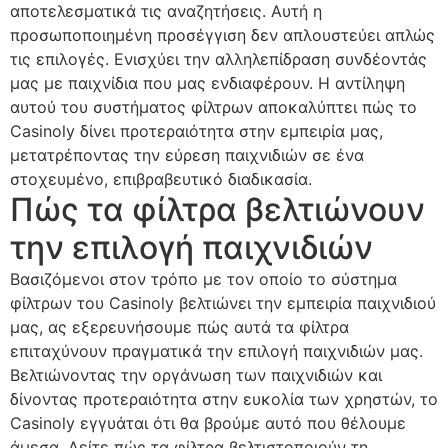
αποτελεσματικά τις αναζητήσεις. Αυτή η
προσωποποιημένη προσέγγιση δεν απλουστεύει απλώς
τις επιλογές. Ενισχύει την αλληλεπίδραση συνδέοντάς
μας με παιχνίδια που μας ενδιαφέρουν. Η αντίληψη
αυτού του συστήματος φίλτρων αποκαλύπτει πώς το
Casinoly δίνει προτεραιότητα στην εμπειρία μας,
μετατρέποντας την εύρεση παιχνιδιών σε ένα
στοχευμένο, επιβραβευτικό διαδικασία.
Πώς τα φίλτρα βελτιώνουν
την επιλογή παιχνιδιών
Βασιζόμενοι στον τρόπο με τον οποίο το σύστημα
φίλτρων του Casinoly βελτιώνει την εμπειρία παιχνιδιού
μας, ας εξερευνήσουμε πώς αυτά τα φίλτρα
επιταχύνουν πραγματικά την επιλογή παιχνιδιών μας.
Βελτιώνοντας την οργάνωση των παιχνιδιών και
δίνοντας προτεραιότητα στην ευκολία των χρηστών, το
Casinoly εγγυάται ότι θα βρούμε αυτό που θέλουμε
άμεσα. Δείτε πώς τα φίλτρα βελτιστοποιούν τη