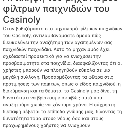
φίλτρων παιχνιδιών του
Casinoly
Όταν βυθιζόμαστε στο μηχανισμό φίλτρων παιχνιδιών
του Casinoly, αντιλαμβανόμαστε άμεσα πώς
διευκολύνει την αναζήτηση των αγαπημένων σας
παιχνιδιών παιχνιδάκι. Αυτό το μηχανισμός έχει
σχεδιαστεί προσεκτικά για να ενισχύσει την
προσβασιμότητα στα παιχνίδια, διασφαλίζοντας ότι οι
χρήστες μπορούν να πλοηγηθούν εύκολα σε μια
μεγάλη συλλογή. Προσαρμόζοντας τα φίλτρα στις
προτιμήσεις των παικτών, όπως ο είδος παιχνιδιού, η
διακύμανση και τα θέματα, το Casinoly μας δίνει τη
δυνατότητα να βρίσκουμε ακριβώς αυτό που
αναζητούμε χωρίς να χάνουμε χρόνο. Η εύχρηστη
διεπαφή σέβεται το επίπεδο γνώσης μας, δίνοντας τη
δυνατότητα τόσο στους νέους όσο και στους
προχωρημένους χρήστες να ενισχύουν