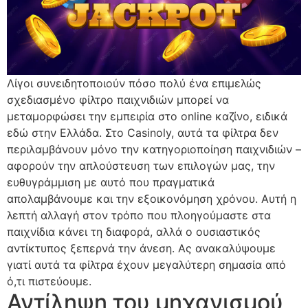
Λίγοι συνειδητοποιούν πόσο πολύ ένα επιμελώς
σχεδιασμένο φίλτρο παιχνιδιών μπορεί να
μεταμορφώσει την εμπειρία στο online καζίνο, ειδικά
εδώ στην Ελλάδα. Στο Casinoly, αυτά τα φίλτρα δεν
περιλαμβάνουν μόνο την κατηγοριοποίηση παιχνιδιών –
αφορούν την απλούστευση των επιλογών μας, την
ευθυγράμμιση με αυτό που πραγματικά
απολαμβάνουμε και την εξοικονόμηση χρόνου. Αυτή η
λεπτή αλλαγή στον τρόπο που πλοηγούμαστε στα
παιχνίδια κάνει τη διαφορά, αλλά ο ουσιαστικός
αντίκτυπος ξεπερνά την άνεση. Ας ανακαλύψουμε
γιατί αυτά τα φίλτρα έχουν μεγαλύτερη σημασία από
ό,τι πιστεύουμε.
Αντίληψη του μηχανισμού