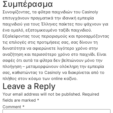
Συμπέρασμα
Συνοψίζοντας, τα φίλτρα παιχνιδιών του Casinoly
επιτυγχάνουν πραγματικά την ιδανική εμπειρία
παιχνιδιού για τους Έλληνες παίκτες που ψάχνουν για
ένα ομαλό, εξατομικευμένο ταξίδι παιχνιδιού.
Εξαλείφοντας τους περιορισμούς και προσαρμόζοντας
τις επιλογές στις προτιμήσεις σας, σας δίνουν τη
δυνατότητα να αφιερώνετε λιγότερο χρόνο στην
αναζήτηση και περισσότερο χρόνο στο παιχνίδι. Είναι
σαφές ότι αυτά τα φίλτρα δεν βελτιώνουν μόνο την
πλοήγηση – μεταμορφώνουν ολόκληρη την εμπειρία
σας, καθιστώντας το Casinoly να διακρίνεται από το
πλήθος στον κόσμο των online καζίνο.
Leave a Reply
Your email address will not be published.
Required
fields are marked
*
Comment
*