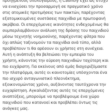
προηγμένους υπολογισμούς, η Casinoly έχει ως στόχο
να ενισχύσει την προσαρμογή σε πραγματικό χρόνο
στις ατομικές προτιμήσεις των παικτών, παρέχοντας
εξατομικευμένες συστάσεις παιχνίδια με πρωτοφανή
ακρίβεια. Οι επερχόμενες ικανότητες ενδεχομένως θα
συμπεριλαμβάνουν ανάλυση της δράσης του παιχνιδιού
μέσω τεχνητής νοημοσύνης, παρέχοντας φίλτρα που
όχι απλώς ταξινομούν τα παιχνίδια ανά τύπο, αλλά
προβλέπουν τι θα αρέσουν οι χρήστες στη συνέχεια.
Αυτή η ανάπτυξη θα βελτιώσει την εμπειρία του
χρήστη, κάνοντας την εύρεση παιχνιδιών ταχύτερη και
πιο ευχάριστη. Για εκείνους από εμάς διαχειριζόμαστε
την πλατφόρμα, αυτές οι καινοτομίες υπόσχονται ένα
πιο ισχυρό ανταγωνιστικό πλεονέκτημα,
εξοικονομώντας χρόνο, αυξάνοντας ταυτόχρονα την
ευχαρίστηση. Αγκαλιάζοντας αυτές τις επερχόμενες
αναπτύξεις, μπορούμε να προβλέψουμε ένα χώρο
παιχνιδιού που κατανοεί και προβλέπει όντως τις
ανάγκες μας.