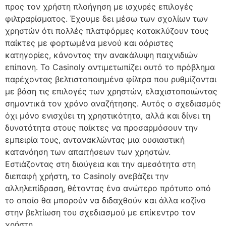
προς τον χρήστη πλοήγηση με ισχυρές επιλογές
φιλτραρίσματος. Έχουμε δει μέσω των σχολίων των
χρηστών ότι πολλές πλατφόρμες κατακλύζουν τους
παίκτες με φορτωμένα μενού και αόριστες
κατηγορίες, κάνοντας την ανακάλυψη παιχνιδιών
επίπονη. Το Casinoly αντιμετωπίζει αυτό το πρόβλημα
παρέχοντας βελτιστοποιημένα φίλτρα που ρυθμίζονται
με βάση τις επιλογές των χρηστών, ελαχιστοποιώντας
σημαντικά τον χρόνο αναζήτησης. Αυτός ο σχεδιασμός
όχι μόνο ενισχύει τη χρηστικότητα, αλλά και δίνει τη
δυνατότητα στους παίκτες να προσαρμόσουν την
εμπειρία τους, αντανακλώντας μια ουσιαστική
κατανόηση των απαιτήσεων των χρηστών.
Εστιάζοντας στη διαύγεια και την αμεσότητα στη
διεπαφή χρήστη, το Casinoly ανεβάζει την
αλληλεπίδραση, θέτοντας ένα ανώτερο πρότυπο από
το οποίο θα μπορούν να διδαχθούν και άλλα καζίνο
στην βελτίωση του σχεδιασμού με επίκεντρο τον
χρήστη.