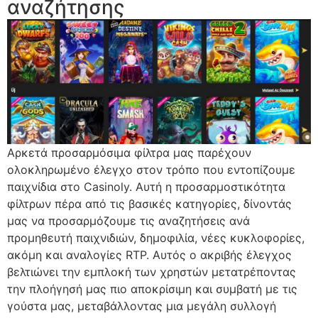
αναζήτησης
Αρκετά προσαρμόσιμα φίλτρα μας παρέχουν
ολοκληρωμένο έλεγχο στον τρόπο που εντοπίζουμε
παιχνίδια στο Casinoly. Αυτή η προσαρμοστικότητα
φίλτρων πέρα από τις βασικές κατηγορίες, δίνοντάς
μας να προσαρμόζουμε τις αναζητήσεις ανά
προμηθευτή παιχνιδιών, δημοφιλία, νέες κυκλοφορίες,
ακόμη και αναλογίες RTP. Αυτός ο ακριβής έλεγχος
βελτιώνει την εμπλοκή των χρηστών μετατρέποντας
την πλοήγησή μας πιο αποκρίσιμη και συμβατή με τις
γούστα μας, μεταβάλλοντας μια μεγάλη συλλογή