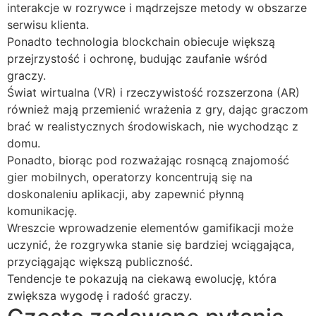
interakcje w rozrywce i mądrzejsze metody w obszarze
serwisu klienta.
Ponadto technologia blockchain obiecuje większą
przejrzystość i ochronę, budując zaufanie wśród
graczy.
Świat wirtualna (VR) i rzeczywistość rozszerzona (AR)
również mają przemienić wrażenia z gry, dając graczom
brać w realistycznych środowiskach, nie wychodząc z
domu.
Ponadto, biorąc pod rozważając rosnącą znajomość
gier mobilnych, operatorzy koncentrują się na
doskonaleniu aplikacji, aby zapewnić płynną
komunikację.
Wreszcie wprowadzenie elementów gamifikacji może
uczynić, że rozgrywka stanie się bardziej wciągająca,
przyciągając większą publiczność.
Tendencje te pokazują na ciekawą ewolucję, która
zwiększa wygodę i radość graczy.