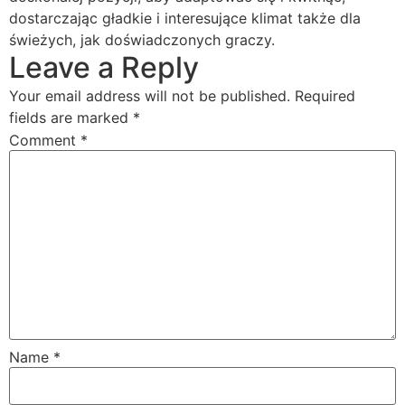
dostarczając gładkie i interesujące klimat także dla
świeżych, jak doświadczonych graczy.
Leave a Reply
Your email address will not be published.
Required
fields are marked
*
Comment
*
Name
*