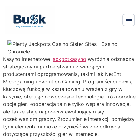
Kasyno internetowe
jackpotkasyno
wyróżnia odznacza
strategicznymi partnerstwami z wiodącymi
producentami oprogramowania, takimi jak NetEnt,
Microgaming i Evolution Gaming. Programiści ci pełnią
kluczową funkcję w kształtowaniu wrażeń z gry w
kasynie, oferując nowoczesne technologie i różnorodne
opcje gier. Kooperacja ta nie tylko wspiera innowacje,
ale także staje naprzeciw ewoluującym się
oczekiwaniom graczy. Zrozumienie interakcji pomiędzy
tymi elementami może przynieść ważne odkrycia
dotyczące przyszłości gier w internecie.