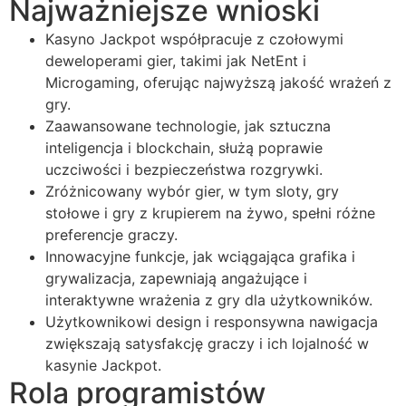
Najważniejsze wnioski
Kasyno Jackpot współpracuje z czołowymi
deweloperami gier, takimi jak NetEnt i
Microgaming, oferując najwyższą jakość wrażeń z
gry.
Zaawansowane technologie, jak sztuczna
inteligencja i blockchain, służą poprawie
uczciwości i bezpieczeństwa rozgrywki.
Zróżnicowany wybór gier, w tym sloty, gry
stołowe i gry z krupierem na żywo, spełni różne
preferencje graczy.
Innowacyjne funkcje, jak wciągająca grafika i
grywalizacja, zapewniają angażujące i
interaktywne wrażenia z gry dla użytkowników.
Użytkownikowi design i responsywna nawigacja
zwiększają satysfakcję graczy i ich lojalność w
kasynie Jackpot.
Rola programistów