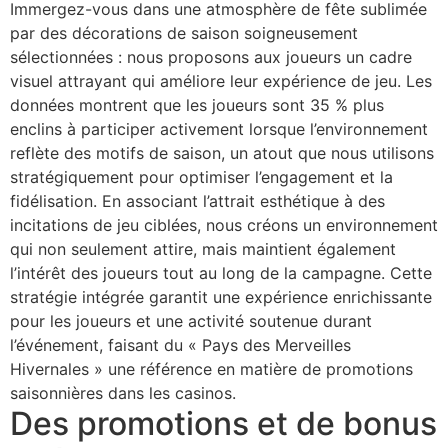
Immergez-vous dans une atmosphère de fête sublimée
par des décorations de saison soigneusement
sélectionnées : nous proposons aux joueurs un cadre
visuel attrayant qui améliore leur expérience de jeu. Les
données montrent que les joueurs sont 35 % plus
enclins à participer activement lorsque l’environnement
reflète des motifs de saison, un atout que nous utilisons
stratégiquement pour optimiser l’engagement et la
fidélisation. En associant l’attrait esthétique à des
incitations de jeu ciblées, nous créons un environnement
qui non seulement attire, mais maintient également
l’intérêt des joueurs tout au long de la campagne. Cette
stratégie intégrée garantit une expérience enrichissante
pour les joueurs et une activité soutenue durant
l’événement, faisant du « Pays des Merveilles
Hivernales » une référence en matière de promotions
saisonnières dans les casinos.
Des promotions et de bonus