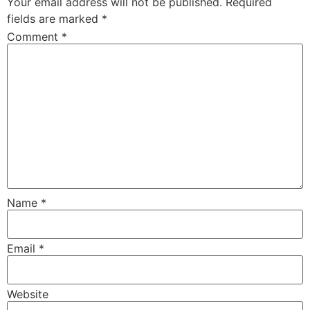
Your email address will not be published.
Required
fields are marked
*
Comment
*
Name
*
Email
*
Website