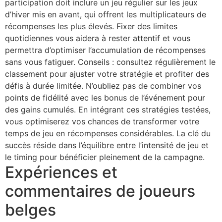
participation doit inclure un jeu régulier sur les jeux
d’hiver mis en avant, qui offrent les multiplicateurs de
récompenses les plus élevés. Fixer des limites
quotidiennes vous aidera à rester attentif et vous
permettra d’optimiser l’accumulation de récompenses
sans vous fatiguer. Conseils : consultez régulièrement le
classement pour ajuster votre stratégie et profiter des
défis à durée limitée. N’oubliez pas de combiner vos
points de fidélité avec les bonus de l’événement pour
des gains cumulés. En intégrant ces stratégies testées,
vous optimiserez vos chances de transformer votre
temps de jeu en récompenses considérables. La clé du
succès réside dans l’équilibre entre l’intensité de jeu et
le timing pour bénéficier pleinement de la campagne.
Expériences et
commentaires de joueurs
belges