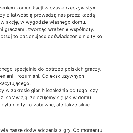
zeniem komunikacji w czasie rzeczywistym i
rzy z łatwością prowadzą nas przez każdą
i w akcję, w wygodzie własnego domu.
ymi graczami, tworząc wrażenie wspólnoty.
otsdj to pasjonujące doświadczenie nie tylko
nego specjalnie do potrzeb polskich graczy.
enieni i rozumiani. Od ekskluzywnych
kscytującego.
 w zakresie gier. Niezależnie od tego, czy
i sprawiają, że czujemy się jak w domu.
było nie tylko zabawne, ale także silnie
prawia nasze doświadczenia z gry. Od momentu