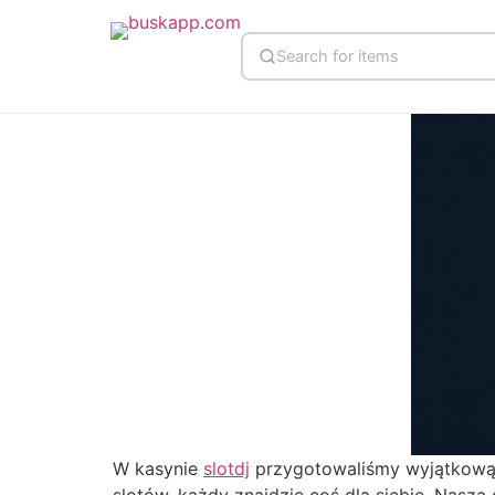
Skip
to
content
W kasynie
slotdj
przygotowaliśmy wyjątkową o