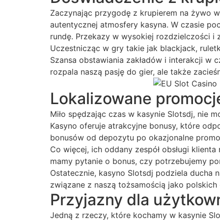
Zaczynając przygodę z krupierem na żywo w 
autentycznej atmosfery kasyna. W czasie poc
rundę. Przekazy w wysokiej rozdzielczości 
Uczestnicząc w gry takie jak blackjack, rule
Szansa obstawiania zakładów i interakcji w 
rozpala naszą pasję do gier, ale także zacie
Lokalizowane promocje
Miło spędzając czas w kasynie Slotsdj, nie 
Kasyno oferuje atrakcyjne bonusy, które odp
bonusów od depozytu po okazjonalne promocj
Co więcej, ich oddany zespół obsługi klienta
mamy pytanie o bonus, czy potrzebujemy pom
Ostatecznie, kasyno Slotsdj podziela ducha n
związane z naszą tożsamością jako polskich 
Przyjazny dla użytkown
Jedną z rzeczy, które kochamy w kasynie Slo