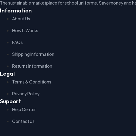
The sustainable marketplace for school uniforms. Save money and he
Information
About Us
How It Works
FAQs
Shipping Information
Returns Information
Legal
Terms & Conditions
Privacy Policy
Support
Help Center
Contact Us