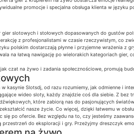
 oferta gier z krupierem na żywo dostarcza emocje realnego
ywidualne promocje i specjalna obsługa klienta w języku p
r gier slotowych i stołowych dopasowanych do gustów pols
erakcję z profesjonalistami w czasie rzeczywistym, co zw
zyku polskim dostarczają płynne i przyjemne wrażenia z gr
zwala na łatwą nawigację po wielorakich kategoriach gier, 
 jak czat na żywo i zadania społecznościowe, promują bud
otowych
w kasynie Slotsdj, od razu rozumiemy, jak odmienne i inte
ące wideo sloty, każdy znajdzie coś dla siebie. Z bez tr
 dźwiękowych, które zabiorą nas do pasjonujących świató
ekształcić nasze życie. Co więcej, dzięki łatwemu w obsłu
ąc się po ofercie. Bez względu na to, czy jesteśmy zaaw
 przestrzeń do eksploracji i gry. Przeżyjmy dreszczyk emo
ierem na żywo