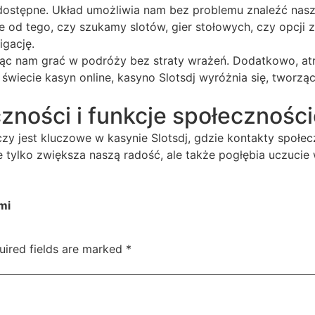
 dostępne. Układ umożliwia nam bez problemu znaleźć nas
ie od tego, czy szukamy slotów, gier stołowych, czy opcji 
gację.
ając nam grać w podróży bez straty wrażeń. Dodatkowo, at
świecie kasyn online, kasyno Slotsdj wyróżnia się, tworzą
ności i funkcje społecznośc
 jest kluczowe w kasynie Slotsdj, gdzie kontakty społec
e tylko zwiększa naszą radość, ale także pogłębia uczucie
mi
uired fields are marked
*