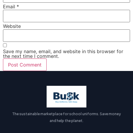
Email
*
Website
Save my name, email, and website in this browser for
the next time I comment.
The sustainable marketplace for school uniforms. Save money
and help the planet.