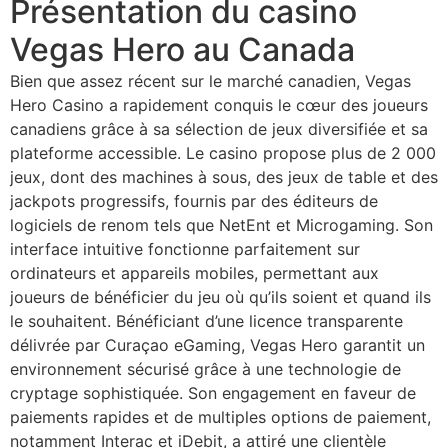
Présentation du casino
Vegas Hero au Canada
Bien que assez récent sur le marché canadien, Vegas
Hero Casino a rapidement conquis le cœur des joueurs
canadiens grâce à sa sélection de jeux diversifiée et sa
plateforme accessible. Le casino propose plus de 2 000
jeux, dont des machines à sous, des jeux de table et des
jackpots progressifs, fournis par des éditeurs de
logiciels de renom tels que NetEnt et Microgaming. Son
interface intuitive fonctionne parfaitement sur
ordinateurs et appareils mobiles, permettant aux
joueurs de bénéficier du jeu où qu’ils soient et quand ils
le souhaitent. Bénéficiant d’une licence transparente
délivrée par Curaçao eGaming, Vegas Hero garantit un
environnement sécurisé grâce à une technologie de
cryptage sophistiquée. Son engagement en faveur de
paiements rapides et de multiples options de paiement,
notamment Interac et iDebit, a attiré une clientèle