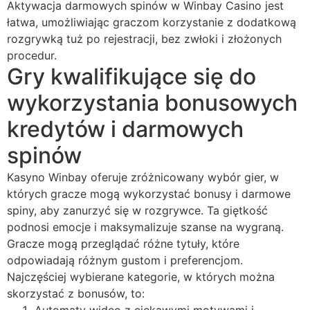
Aktywacja darmowych spinów w Winbay Casino jest
łatwa, umożliwiając graczom korzystanie z dodatkową
rozgrywką tuż po rejestracji, bez zwłoki i złożonych
procedur.
Gry kwalifikujące się do
wykorzystania bonusowych
kredytów i darmowych
spinów
Kasyno Winbay oferuje zróżnicowany wybór gier, w
których gracze mogą wykorzystać bonusy i darmowe
spiny, aby zanurzyć się w rozgrywce. Ta giętkość
podnosi emocje i maksymalizuje szanse na wygraną.
Gracze mogą przeglądać różne tytuły, które
odpowiadają różnym gustom i preferencjom.
Najczęściej wybierane kategorie, w których można
skorzystać z bonusów, to: