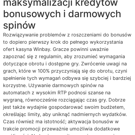
maksymalizacji kredytów
bonusowych i darmowych
spinów
Rozwiązywanie problemów z roszczeniami do bonusów
to dopiero pierwszy krok do pełnego wykorzystania
ofert kasyna Winbay. Gracze powinni uważnie
zapoznać się z regulamin, aby zrozumieć wymagania
dotyczące obrotu i dostępne gry. Zwrócenie uwagi na
grach, które w 100% przyczyniają się do obrotu, czyni
spełnienie tych wymagań odbywa się szybciej i bardziej
korzystne. Używanie darmowych spinów na
automatach z wysokim RTP podnosi szanse na
wygraną, równocześnie rozciągając czas gry. Dobrze
jest także wydajnie gospodarować swoim budżetem,
określając limity, aby uniknąć nadmiernych wydatków.
Czas również ma istotność; aktywacja bonusów w
trakcie promocji przeważnie umożliwia dodatkowe