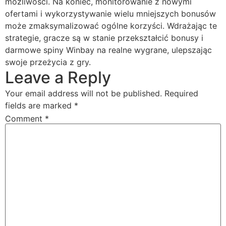
możliwości. Na koniec, monitorowanie z nowymi
ofertami i wykorzystywanie wielu mniejszych bonusów
może zmaksymalizować ogólne korzyści. Wdrażając te
strategie, gracze są w stanie przekształcić bonusy i
darmowe spiny Winbay na realne wygrane, ulepszając
swoje przeżycia z gry.
Leave a Reply
Your email address will not be published.
Required
fields are marked
*
Comment
*