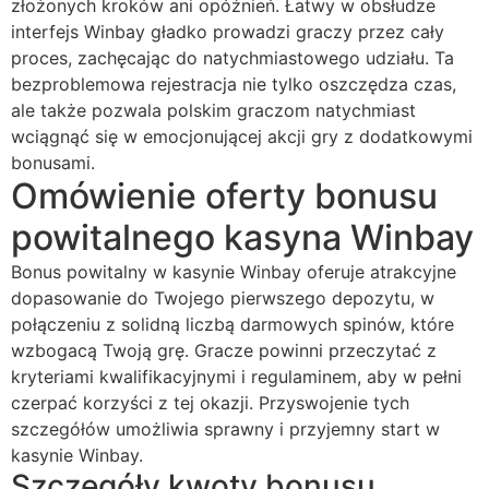
złożonych kroków ani opóźnień. Łatwy w obsłudze
interfejs Winbay gładko prowadzi graczy przez cały
proces, zachęcając do natychmiastowego udziału. Ta
bezproblemowa rejestracja nie tylko oszczędza czas,
ale także pozwala polskim graczom natychmiast
wciągnąć się w emocjonującej akcji gry z dodatkowymi
bonusami.
Omówienie oferty bonusu
powitalnego kasyna Winbay
Bonus powitalny w kasynie Winbay oferuje atrakcyjne
dopasowanie do Twojego pierwszego depozytu, w
połączeniu z solidną liczbą darmowych spinów, które
wzbogacą Twoją grę. Gracze powinni przeczytać z
kryteriami kwalifikacyjnymi i regulaminem, aby w pełni
czerpać korzyści z tej okazji. Przyswojenie tych
szczegółów umożliwia sprawny i przyjemny start w
kasynie Winbay.
Szczegóły kwoty bonusu