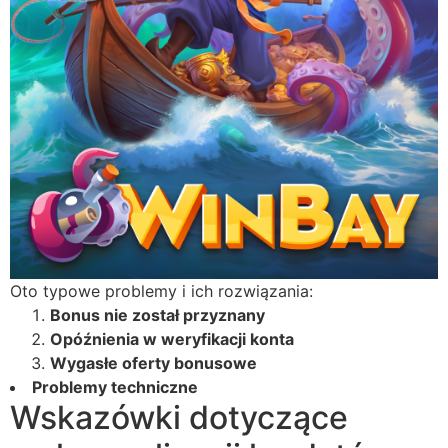
Oto typowe problemy i ich rozwiązania:
Bonus nie został przyznany
Opóźnienia w weryfikacji konta
Wygasłe oferty bonusowe
Problemy techniczne
Wskazówki dotyczące