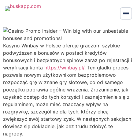
Kasyno Winbay w Polsce oferuje graczom szybkie
podwyższenie bonusów w postaci kredytów
bonusowych i bezpłatnych spinów zaraz po rejestracji i
weryfikacji konta
https://winbay.pl/
. Ten gładki proces
pozwala nowym użytkownikom bezproblemowo
rozpocząć grę w znane gry slotowe, co od samego
początku poprawia ogólne wrażenia. Zrozumienie, jak
uzyskać dostęp do tych korzyści i zaznajomienie się z
regulaminem, może mieć znaczący wpływ na
rozgrywkę, szczególnie dla tych, którzy chcą
zwiększyć swój startowy zysk. W następnych sekcjach
dowiesz się dokładnie, jak bez trudu zdobyć te
nagrody.