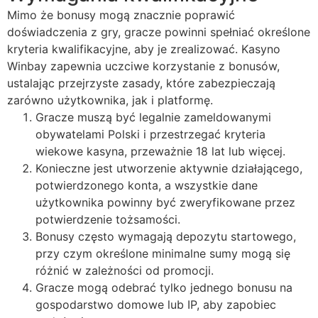
Mimo że bonusy mogą znacznie poprawić
doświadczenia z gry, gracze powinni spełniać określone
kryteria kwalifikacyjne, aby je zrealizować. Kasyno
Winbay zapewnia uczciwe korzystanie z bonusów,
ustalając przejrzyste zasady, które zabezpieczają
zarówno użytkownika, jak i platformę.
Gracze muszą być legalnie zameldowanymi
obywatelami Polski i przestrzegać kryteria
wiekowe kasyna, przeważnie 18 lat lub więcej.
Konieczne jest utworzenie aktywnie działającego,
potwierdzonego konta, a wszystkie dane
użytkownika powinny być zweryfikowane przez
potwierdzenie tożsamości.
Bonusy często wymagają depozytu startowego,
przy czym określone minimalne sumy mogą się
różnić w zależności od promocji.
Gracze mogą odebrać tylko jednego bonusu na
gospodarstwo domowe lub IP, aby zapobiec