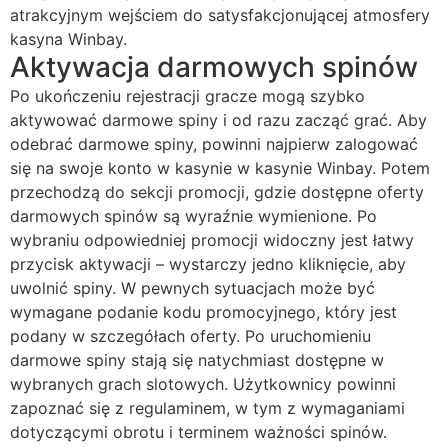
atrakcyjnym wejściem do satysfakcjonującej atmosfery
kasyna Winbay.
Aktywacja darmowych spinów
Po ukończeniu rejestracji gracze mogą szybko
aktywować darmowe spiny i od razu zacząć grać. Aby
odebrać darmowe spiny, powinni najpierw zalogować
się na swoje konto w kasynie w kasynie Winbay. Potem
przechodzą do sekcji promocji, gdzie dostępne oferty
darmowych spinów są wyraźnie wymienione. Po
wybraniu odpowiedniej promocji widoczny jest łatwy
przycisk aktywacji – wystarczy jedno kliknięcie, aby
uwolnić spiny. W pewnych sytuacjach może być
wymagane podanie kodu promocyjnego, który jest
podany w szczegółach oferty. Po uruchomieniu
darmowe spiny stają się natychmiast dostępne w
wybranych grach slotowych. Użytkownicy powinni
zapoznać się z regulaminem, w tym z wymaganiami
dotyczącymi obrotu i terminem ważności spinów.