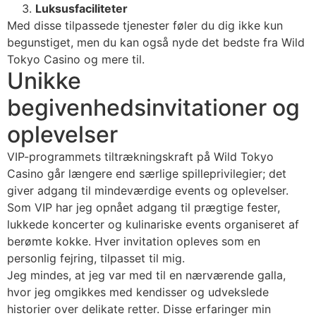
Luksusfaciliteter
Med disse tilpassede tjenester føler du dig ikke kun
begunstiget, men du kan også nyde det bedste fra Wild
Tokyo Casino og mere til.
Unikke
begivenhedsinvitationer og
oplevelser
VIP-programmets tiltrækningskraft på Wild Tokyo
Casino går længere end særlige spilleprivilegier; det
giver adgang til mindeværdige events og oplevelser.
Som VIP har jeg opnået adgang til prægtige fester,
lukkede koncerter og kulinariske events organiseret af
berømte kokke. Hver invitation opleves som en
personlig fejring, tilpasset til mig.
Jeg mindes, at jeg var med til en nærværende galla,
hvor jeg omgikkes med kendisser og udvekslede
historier over delikate retter. Disse erfaringer min