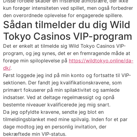
Disse fordele skaber en fristende atmosfære, der ikke
kun forøger intensiteten ved spillet, men også forbedrer
den overordnede oplevelse for engagerede spillere.
Sådan tilmelder du dig Wild
Tokyo Casinos VIP-program
Det er enkelt at tilmelde sig Wild Tokyo Casinos VIP-
program, og jeg synes, det er en fremragende måde at
forøge min spiloplevelse på
https://wildtokyo.online/da-
dk/
.
Først loggede jeg ind på min konto og fortsatte til VIP-
sektionen. Der fandt jeg kvalifikationskravene, som
primært fokuserer på min spilaktivitet og samlede
indsatser. Ved at deltage regelmæssigt og opnå
bestemte niveauer kvalificerede jeg mig snart.
Da jeg opfyldte kravene, sendte jeg blot en
tilmeldingsblanket med mine spilvalg. Inden for et par
dage modtog jeg en personlig invitation, der
bekræftede min VIP-status.