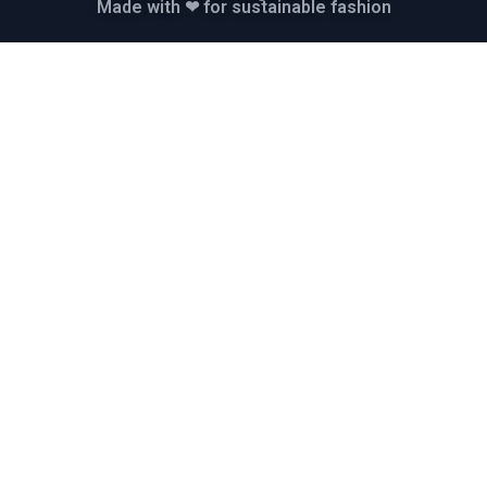
Made with ❤ for sustainable fashion