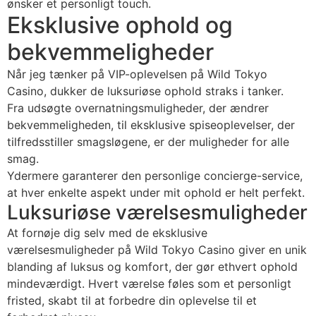
ønsker et personligt touch.
Eksklusive ophold og
bekvemmeligheder
Når jeg tænker på VIP-oplevelsen på Wild Tokyo
Casino, dukker de luksuriøse ophold straks i tanker.
Fra udsøgte overnatningsmuligheder, der ændrer
bekvemmeligheden, til eksklusive spiseoplevelser, der
tilfredsstiller smagsløgene, er der muligheder for alle
smag.
Ydermere garanterer den personlige concierge-service,
at hver enkelte aspekt under mit ophold er helt perfekt.
Luksuriøse værelsesmuligheder
At fornøje dig selv med de eksklusive
værelsesmuligheder på Wild Tokyo Casino giver en unik
blanding af luksus og komfort, der gør ethvert ophold
mindeværdigt. Hvert værelse føles som et personligt
fristed, skabt til at forbedre din oplevelse til et