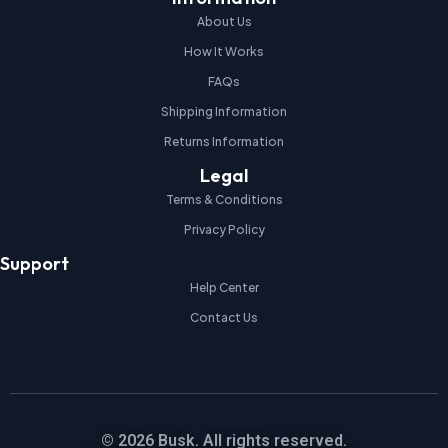
About Us
How It Works
FAQs
Shipping Information
Returns Information
Legal
Terms & Conditions
Privacy Policy
Support
Help Center
Contact Us
© 2026 Busk. All rights reserved.