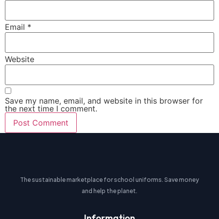
Email
*
Website
Save my name, email, and website in this browser for
the next time I comment.
The sustainable marketplace for school uniforms. Save money
and help the planet.
Information