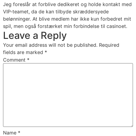
Jeg foreslår at forblive dedikeret og holde kontakt med
VIP-teamet, da de kan tilbyde skræddersyede
belønninger. At blive medlem har ikke kun forbedret mit
spil, men også forstærket min forbindelse til casinoet.
Leave a Reply
Your email address will not be published.
Required
fields are marked
*
Comment
*
Name
*